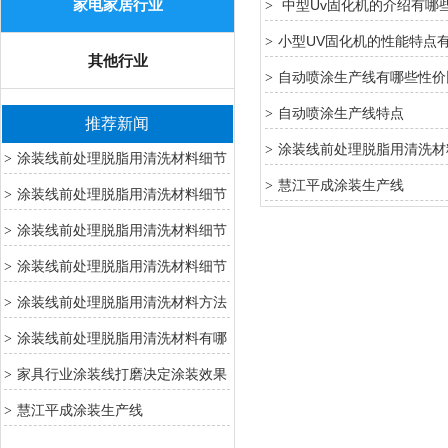
家电家居行业
中型Uv固化机的介绍有哪
>
小型UV固化机的性能特点
>
其他行业
自动喷涂生产线有哪些性价
>
自动喷涂生产线特点
>
推荐新闻
涂装线前处理脱脂用清洗材
>
涂装线前处理脱脂用清洗材料细节
>
慧江平成涂装生产线
>
7
涂装线前处理脱脂用清洗材料细节
>
6
涂装线前处理脱脂用清洗材料细节
>
4
涂装线前处理脱脂用清洗材料细节
>
3
涂装线前处理脱脂用清洗材料方法
>
2
涂装线前处理脱脂用清洗材料有哪
>
些方法
家具行业涂装线打磨决定涂装效果
>
关键工序
慧江平成涂装生产线
>